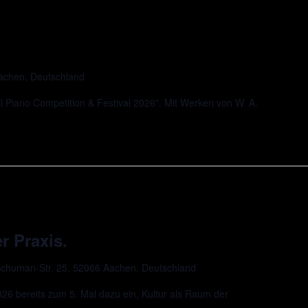
Aachen, Deutschland
l Piano Competition & Festival 2026". Mit Werken von W. A.
r Praxis.
chuman-Str. 25, 52066 Aachen, Deutschland
 bereits zum 5. Mal dazu ein, Kultur als Raum der