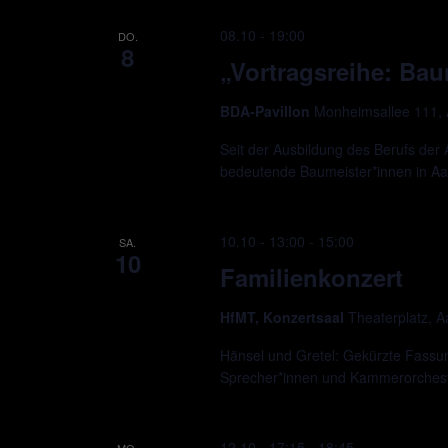
08.10 - 19:00
DO.
8
„Vortragsreihe: Bau
BDA-Pavillon
Monheimsallee 111,
Seit der Ausbildung des Berufs der 
bedeutende Baumeister*innen in A
10.10 - 13:00
-
15:00
SA.
10
Familienkonzert
HfMT, Konzertsaal
Theaterplatz, 
Hänsel und Gretel: Gekürzte Fassu
Sprecher*innen und Kammerorchest
12.10 - 17:15
-
18:45
MO.