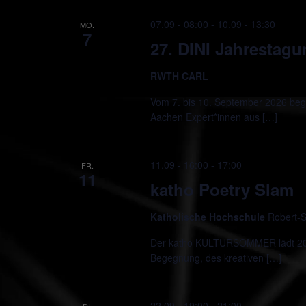
07.09 - 08:00
-
10.09 - 13:30
MO.
7
27. DINI Jahrestag
RWTH CARL
Vom 7. bis 10. September 2026 beg
Aachen Expert*innen aus […]
11.09 - 16:00
-
17:00
FR.
11
katho Poetry Slam
Katholische Hochschule
Robert-S
Der katho KULTURSOMMER lädt 2026
Begegnung, des kreativen […]
22.09 - 19:00
-
21:00
DI.