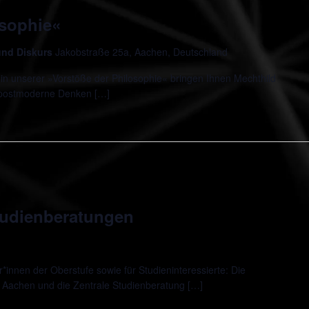
osophie«
 und Diskurs
Jakobstraße 25a, Aachen, Deutschland
in unserer »Vorstöße der Philosophie« bringen Ihnen Mechthild
 postmoderne Denken […]
udienberatungen
innen der Oberstufe sowie für Studieninteressierte: Die
 Aachen und die Zentrale Studienberatung […]