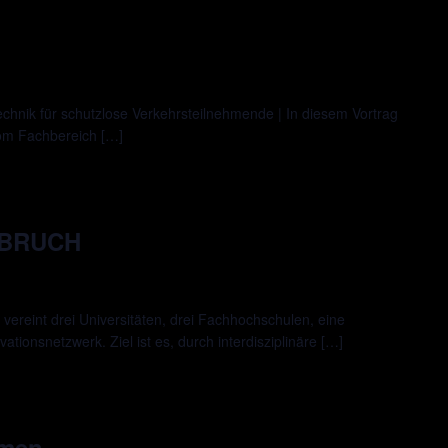
chnik für schutzlose Verkehrsteilnehmende | In diesem Vortrag
vom Fachbereich […]
FBRUCH
reint drei Universitäten, drei Fachhochschulen, eine
tionsnetzwerk. Ziel ist es, durch interdisziplinäre […]
hmen