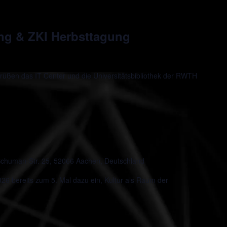
ung & ZKI Herbsttagung
rüßen das IT Center und die Universitätsbibliothek der RWTH
chuman-Str. 25, 52066 Aachen, Deutschland
 bereits zum 5. Mal dazu ein, Kultur als Raum der