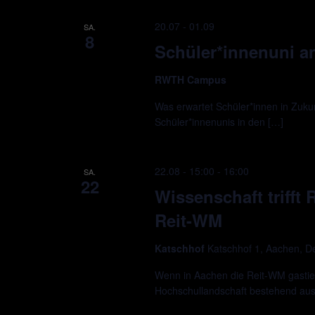
20.07
-
01.09
SA.
8
Schüler*innenuni 
RWTH Campus
Was erwartet Schüler*innen in Zukun
Schüler*innenunis in den […]
22.08 - 15:00
-
16:00
SA.
22
Wissenschaft trifft
Reit-WM
Katschhof
Katschhof 1, Aachen, D
Wenn in Aachen die Reit-WM gastie
Hochschullandschaft bestehend a