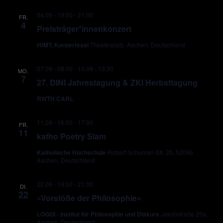
04.09 - 19:00
-
21:00
FR.
4
Preisträger*innenkonzert
HfMT, Konzertsaal
Theaterplatz, Aachen, Deutschland
07.09 - 08:00
-
10.09 - 13:30
MO.
7
27. DINI Jahrestagung & ZKI Herbsttagung
RWTH CARL
11.09 - 16:00
-
17:00
FR.
11
katho Poetry Slam
Katholische Hochschule
Robert-Schuman-Str. 25, 52066
Aachen, Deutschland
22.09 - 19:00
-
21:00
DI.
22
»Vorstöße der Philosophie«
LOGOI - Institut für Philosophie und Diskurs
Jakobstraße 25a,
Aachen, Deutschland