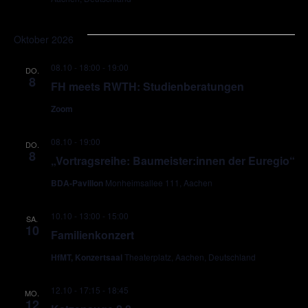
Oktober 2026
08.10 - 18:00
-
19:00
DO.
8
FH meets RWTH: Studienberatungen
Zoom
08.10 - 19:00
DO.
8
„Vortragsreihe: Baumeister:innen der Euregio“
BDA-Pavillon
Monheimsallee 111, Aachen
10.10 - 13:00
-
15:00
SA.
10
Familienkonzert
HfMT, Konzertsaal
Theaterplatz, Aachen, Deutschland
12.10 - 17:15
-
18:45
MO.
12