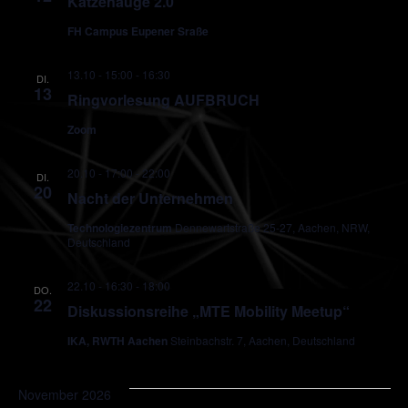
Katzenauge 2.0
FH Campus Eupener Sraße
13.10 - 15:00
-
16:30
DI.
13
Ringvorlesung AUFBRUCH
Zoom
20.10 - 17:00
-
22:00
DI.
20
Nacht der Unternehmen
Technologiezentrum
Dennewartstraße 25-27, Aachen, NRW,
Deutschland
22.10 - 16:30
-
18:00
DO.
22
Diskussionsreihe „MTE Mobility Meetup“
IKA, RWTH Aachen
Steinbachstr. 7, Aachen, Deutschland
November 2026