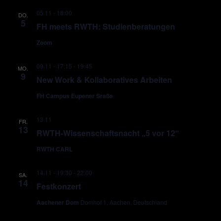
05.11 - 18:00
DO.
5
FH meets RWTH: Studienberatungen
Zoom
09.11 - 17:15
-
19:45
MO.
9
New Work & Kollaboratives Arbeiten
FH Campus Eupener Sraße
13.11
FR.
13
RWTH-Wissenschaftsnacht „5 vor 12“
RWTH CARL
14.11 - 19:30
-
22:00
SA.
14
Festkonzert
Aachener Dom
Domhof 1, Aachen, Deutschland