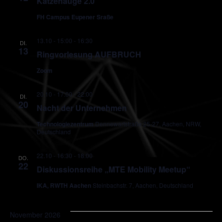
Katzenauge 2.0
FH Campus Eupener Sraße
13.10 - 15:00
-
16:30
DI.
13
Ringvorlesung AUFBRUCH
Zoom
20.10 - 17:00
-
22:00
DI.
20
Nacht der Unternehmen
Technologiezentrum
Dennewartstraße 25-27, Aachen, NRW,
Deutschland
22.10 - 16:30
-
18:00
DO.
22
Diskussionsreihe „MTE Mobility Meetup“
IKA, RWTH Aachen
Steinbachstr. 7, Aachen, Deutschland
November 2026