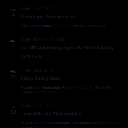
04.09 - 19:00
-
21:00
FR.
4
Preisträger*innenkonzert
HfMT, Konzertsaal
Theaterplatz, Aachen, Deutschland
07.09 - 08:00
-
10.09 - 13:30
MO.
7
27. DINI Jahrestagung & ZKI Herbsttagung
RWTH CARL
11.09 - 16:00
-
17:00
FR.
11
katho Poetry Slam
Katholische Hochschule
Robert-Schuman-Str. 25, 52066
Aachen, Deutschland
22.09 - 19:00
-
21:00
DI.
22
»Vorstöße der Philosophie«
LOGOI - Institut für Philosophie und Diskurs
Jakobstraße 25a,
Aachen, Deutschland