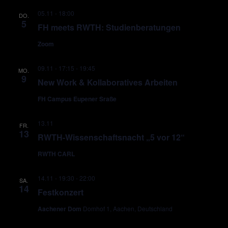
05.11 - 18:00
DO.
5
FH meets RWTH: Studienberatungen
Zoom
09.11 - 17:15
-
19:45
MO.
9
New Work & Kollaboratives Arbeiten
FH Campus Eupener Sraße
13.11
FR.
13
RWTH-Wissenschaftsnacht „5 vor 12“
RWTH CARL
14.11 - 19:30
-
22:00
SA.
14
Festkonzert
Aachener Dom
Domhof 1, Aachen, Deutschland