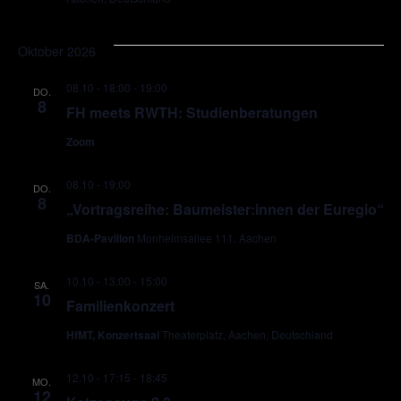
Oktober 2026
08.10 - 18:00
-
19:00
DO.
8
FH meets RWTH: Studienberatungen
Zoom
08.10 - 19:00
DO.
8
„Vortragsreihe: Baumeister:innen der Euregio“
BDA-Pavillon
Monheimsallee 111, Aachen
10.10 - 13:00
-
15:00
SA.
10
Familienkonzert
HfMT, Konzertsaal
Theaterplatz, Aachen, Deutschland
12.10 - 17:15
-
18:45
MO.
12