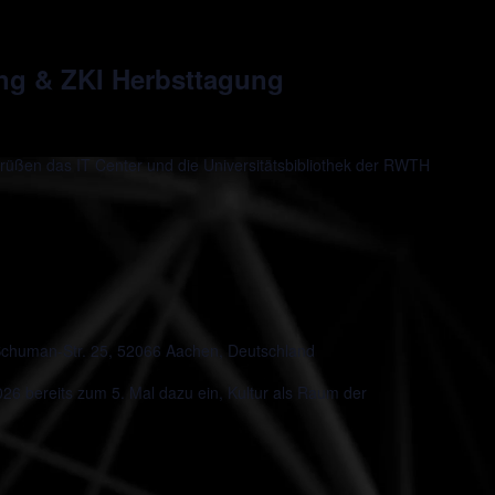
ung & ZKI Herbsttagung
rüßen das IT Center und die Universitätsbibliothek der RWTH
chuman-Str. 25, 52066 Aachen, Deutschland
 bereits zum 5. Mal dazu ein, Kultur als Raum der