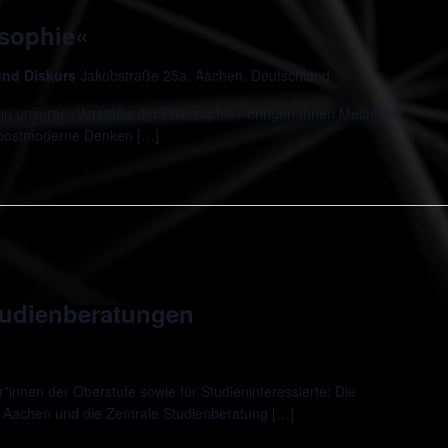
osophie«
 und Diskurs
Jakobstraße 25a, Aachen, Deutschland
in unserer »Vorstöße der Philosophie« bringen Ihnen Mechthild
 postmoderne Denken […]
udienberatungen
innen der Oberstufe sowie für Studieninteressierte: Die
 Aachen und die Zentrale Studienberatung […]