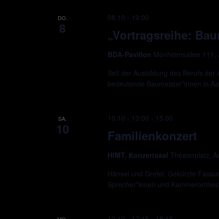
08.10 - 19:00
DO.
8
„Vortragsreihe: Bau
BDA-Pavillon
Monheimsallee 111,
Seit der Ausbildung des Berufs der 
bedeutende Baumeister*innen in A
10.10 - 13:00
-
15:00
SA.
10
Familienkonzert
HfMT, Konzertsaal
Theaterplatz, 
Hänsel und Gretel: Gekürzte Fassu
Sprecher*innen und Kammerorchest
12.10 - 17:15
-
18:45
MO.