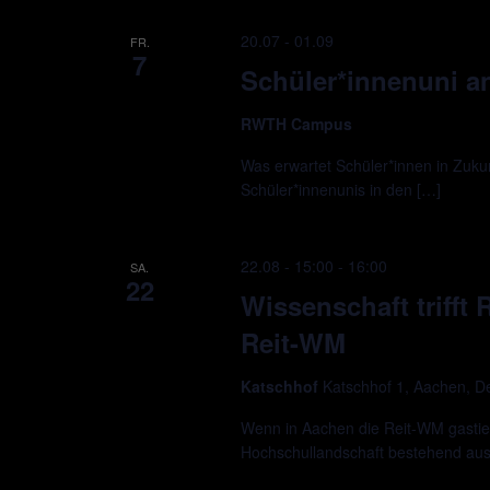
20.07
-
01.09
FR.
7
Schüler*innenuni 
RWTH Campus
Was erwartet Schüler*innen in Zukun
Schüler*innenunis in den […]
22.08 - 15:00
-
16:00
SA.
22
Wissenschaft trifft
Reit-WM
Katschhof
Katschhof 1, Aachen, D
Wenn in Aachen die Reit-WM gastie
Hochschullandschaft bestehend a