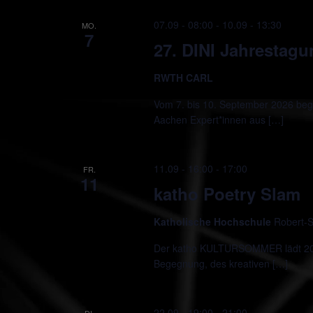
07.09 - 08:00
-
10.09 - 13:30
MO.
7
27. DINI Jahrestag
RWTH CARL
Vom 7. bis 10. September 2026 beg
Aachen Expert*innen aus […]
11.09 - 16:00
-
17:00
FR.
11
katho Poetry Slam
Katholische Hochschule
Robert-S
Der katho KULTURSOMMER lädt 2026
Begegnung, des kreativen […]
22.09 - 19:00
-
21:00
DI.