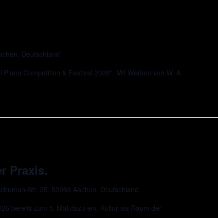
Aachen, Deutschland
l Piano Competition & Festival 2026". Mit Werken von W. A.
r Praxis.
chuman-Str. 25, 52066 Aachen, Deutschland
 bereits zum 5. Mal dazu ein, Kultur als Raum der