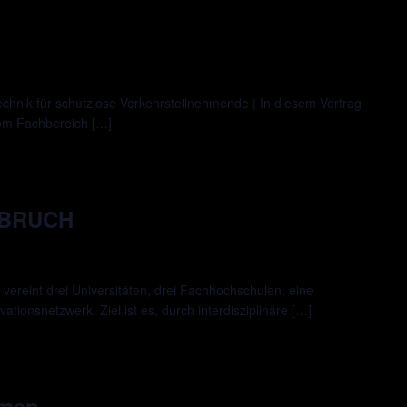
chnik für schutzlose Verkehrsteilnehmende | In diesem Vortrag
vom Fachbereich […]
FBRUCH
reint drei Universitäten, drei Fachhochschulen, eine
tionsnetzwerk. Ziel ist es, durch interdisziplinäre […]
hmen