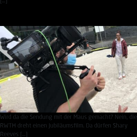
[…]
Hier kommt die Shary
Wird da die Sendung mit der Maus gemacht? Nein, die
RWTH dreht einen Jubiläumsfilm. Da dürfen Shary
Reeves […]