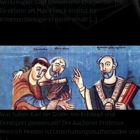
Werkzeugen, sagt Emmanuelle Charpentier. Die
Direktorin am Max-Planck-Institut für
Infektionsbiologie in Berlin erhält […]
Rätselkönig
Was haben Karl der Große, ein Kohlkopf und
Denksport gemeinsam? Der Aachener Professor
Heinrich Hemme ist Unterhaltungsmathematiker und