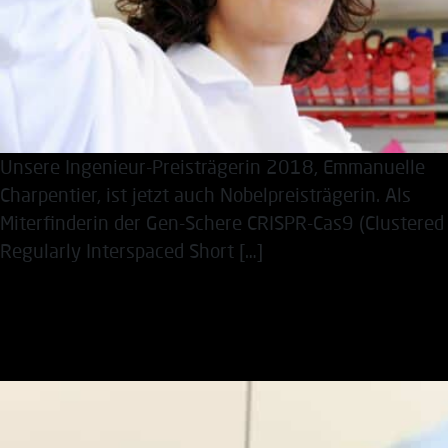
Unsere Ingenieur-Preisträgerin 2018, Emmanuelle
Charpentier, ist jetzt auch Nobelpreisträgerin. Als
Miterfinderin der Gen-Schere CRISPR-Cas9 (Clustered
Regularly Interspaced Short […]
Aachener Ingenieurpreis
geht an eine Mikrobiologin