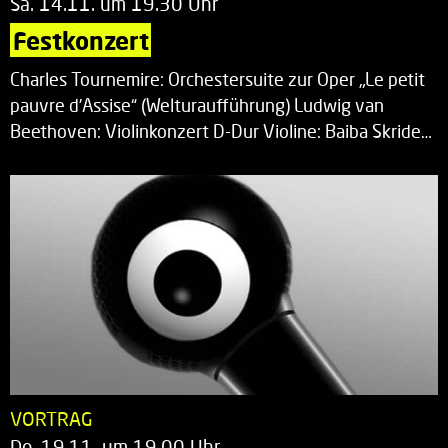
Sa. 14.11. um 19.30 Uhr
Festkonzert
Charles Tournemire: Orchestersuite zur Oper „Le petit
pauvre d’Assise“ (Welturaufführung) Ludwig van
Beethoven: Violinkonzert D-Dur Violine: Baiba Skride…
VORTRAG
Do. 19.11. um 19.00 Uhr