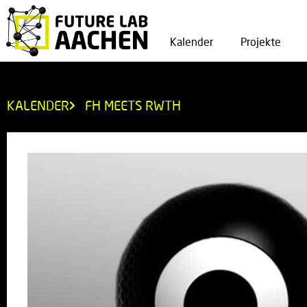
Kalender
Projekte
KALENDER
FH MEETS RWTH