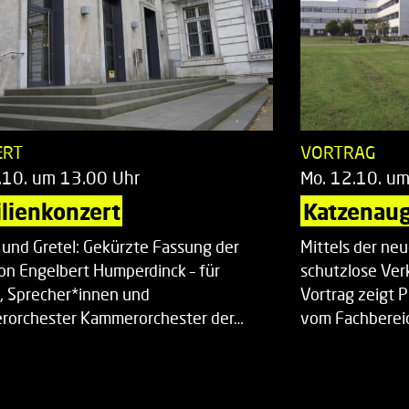
ERT
VORTRAG
.10. um 13.00 Uhr
Mo. 12.10. u
lienkonzert
Katzenaug
 und Gretel: Gekürzte Fassung der
Mittels der ne
on Engelbert Humperdinck – für
schutzlose Ver
, Sprecher*innen und
Vortrag zeigt 
orchester Kammerorchester der…
vom Fachberei