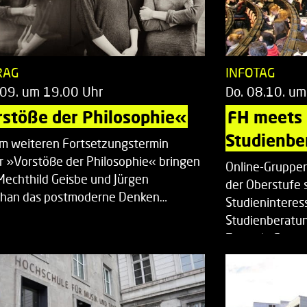
RAG
INFOTAG
.09. um 19.00 Uhr
Do. 08.10. um
stöße der Philosophie«
FH meets
Studienbe
em weiteren Fortsetzungstermin
r »Vorstöße der Philosophie« bringen
Online-Gruppen
Mechthild Geisbe und Jürgen
der Oberstufe 
han das postmoderne Denken…
Studieninteress
Studienberatun
Zentrale Studi