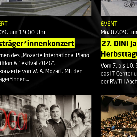
ERT
EVENT
.09. um 19.00 Uhr
Mo. 07.09. u
sträger*innenkonzert
27. DINI J
Herbsttag
men des „Mozarte International Piano
ition & Festival 2026“.
Vom 7. bis 10
rkonzerte von W. A. Mozart. Mit den
das IT Center u
räger*innen…
der RWTH Aach