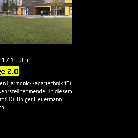
m 17.15 Uhr
e 2.0
uen Harmonic-Radartechnik für
kehrsteilnehmende | In diesem
Prof. Dr. Holger Heuermann
ch…