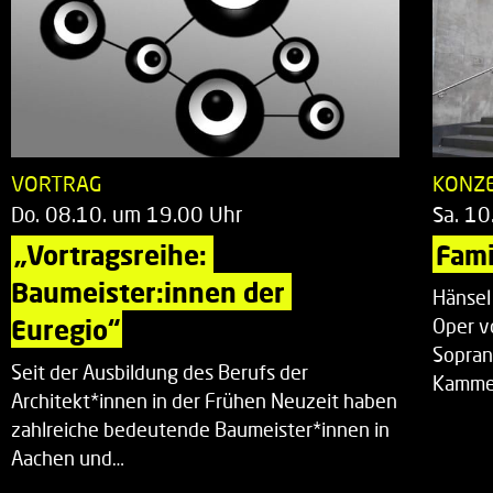
VORTRAG
KONZ
Do. 08.10. um 19.00 Uhr
Sa. 10
„Vortragsreihe: 
Fami
Baumeister:innen der 
Hänsel
Euregio“
Oper v
Sopran
Seit der Ausbildung des Berufs der
Kammer
Architekt*innen in der Frühen Neuzeit haben
zahlreiche bedeutende Baumeister*innen in
Aachen und…