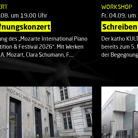
ERT
WORKSHOP
.08. um 19.00 Uhr
Fr. 04.09. um
fnungskonzert
Schreiben 
ung des „Mozarte International Piano
Der katho KU
ition & Festival 2026“. Mit Werken
bereits zum 5. 
 A. Mozart, Clara Schumann, F.…
der Begegnung,