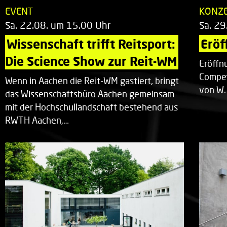
EVENT
KONZ
Sa. 22.08. um 15.00 Uhr
Sa. 29
Wissenschaft trifft Reitsport: 
Eröf
Die Science Show zur Reit-WM
Eröffn
Compet
Wenn in Aachen die Reit-WM gastiert, bringt
von W.
das Wissenschaftsbüro Aachen gemeinsam
mit der Hochschullandschaft bestehend aus
RWTH Aachen,…