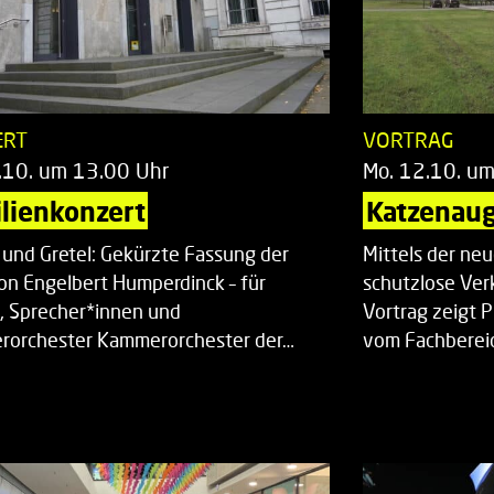
ERT
VORTRAG
.10. um 13.00 Uhr
Mo. 12.10. u
lienkonzert
Katzenaug
 und Gretel: Gekürzte Fassung der
Mittels der ne
on Engelbert Humperdinck – für
schutzlose Ver
, Sprecher*innen und
Vortrag zeigt 
orchester Kammerorchester der…
vom Fachberei