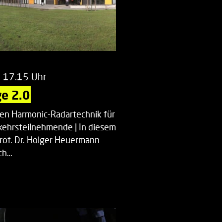
m 17.15 Uhr
e 2.0
uen Harmonic-Radartechnik für
kehrsteilnehmende | In diesem
Prof. Dr. Holger Heuermann
ch…