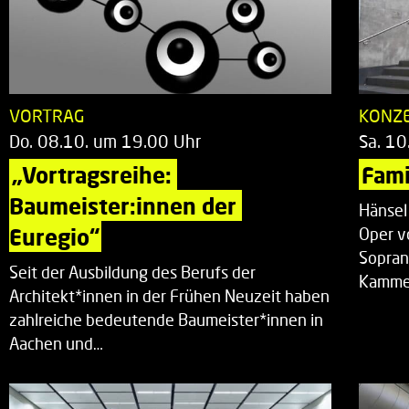
VORTRAG
KONZ
Do. 08.10. um 19.00 Uhr
Sa. 10
„Vortragsreihe: 
Fami
Baumeister:innen der 
Hänsel
Euregio“
Oper v
Sopran
Seit der Ausbildung des Berufs der
Kammer
Architekt*innen in der Frühen Neuzeit haben
zahlreiche bedeutende Baumeister*innen in
Aachen und…