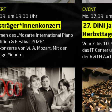
ERT
EVENT
.09. um 19.00 Uhr
Mo. 07.09. u
sträger*innenkonzert
27. DINI J
Herbsttag
men des „Mozarte International Piano
ition & Festival 2026“.
Vom 7. bis 10
rkonzerte von W. A. Mozart. Mit den
das IT Center u
räger*innen…
der RWTH Aach