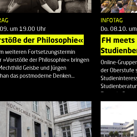
RAG
INFOTAG
.09. um 19.00 Uhr
Do. 08.10. um
stöße der Philosophie«
FH meets
Studienbe
em weiteren Fortsetzungstermin
r »Vorstöße der Philosophie« bringen
Online-Gruppen
Mechthild Geisbe und Jürgen
der Oberstufe 
han das postmoderne Denken…
Studieninteress
Studienberatun
Zentrale Studi