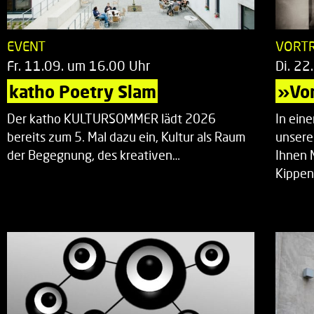
EVENT
VORT
Fr. 11.09. um 16.00 Uhr
Di. 22
katho Poetry Slam
»Vor
Der katho KULTURSOMMER lädt 2026
In ein
bereits zum 5. Mal dazu ein, Kultur als Raum
unsere
der Begegnung, des kreativen…
Ihnen 
Kippen