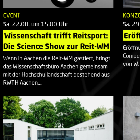
EVENT
KONZ
Sa. 22.08. um 15.00 Uhr
Sa. 29
Wissenschaft trifft Reitsport: 
Eröf
Die Science Show zur Reit-WM
Eröffn
Compet
Wenn in Aachen die Reit-WM gastiert, bringt
von W.
das Wissenschaftsbüro Aachen gemeinsam
mit der Hochschullandschaft bestehend aus
RWTH Aachen,…