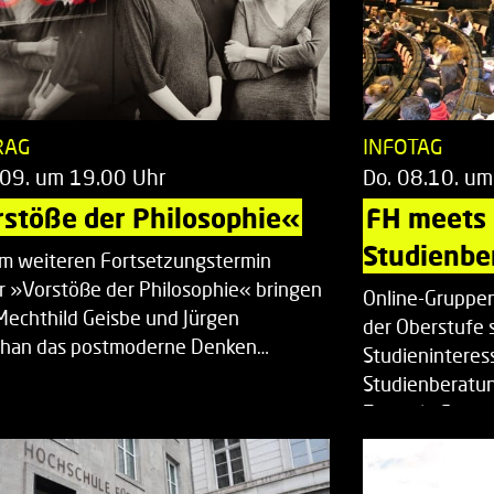
RAG
INFOTAG
.09. um 19.00 Uhr
Do. 08.10. um
stöße der Philosophie«
FH meets
Studienbe
em weiteren Fortsetzungstermin
r »Vorstöße der Philosophie« bringen
Online-Gruppen
Mechthild Geisbe und Jürgen
der Oberstufe 
han das postmoderne Denken…
Studieninteress
Studienberatun
Zentrale Studi