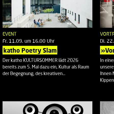
EVENT
VORT
Fr. 11.09. um 16.00 Uhr
Di. 22
katho Poetry Slam
»Vor
Der katho KULTURSOMMER lädt 2026
In ein
bereits zum 5. Mal dazu ein, Kultur als Raum
unsere
der Begegnung, des kreativen…
Ihnen 
Kippen