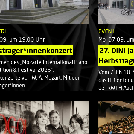
ERT
EVENT
.09. um 19.00 Uhr
Mo. 07.09. u
sträger*innenkonzert
27. DINI J
Herbsttag
men des „Mozarte International Piano
ition & Festival 2026“.
Vom 7. bis 10
rkonzerte von W. A. Mozart. Mit den
das IT Center u
räger*innen…
der RWTH Aach