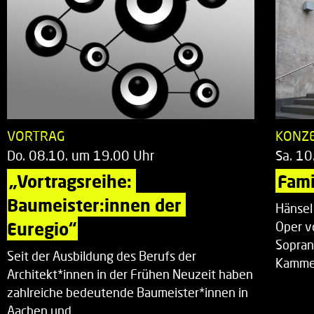
VORTRAG
KONZ
Do. 08.10. um 19.00 Uhr
Sa. 10
„Vortragsreihe: 
Fami
Baumeister:innen der 
Hänsel
Euregio“
Oper v
Sopran
Seit der Ausbildung des Berufs der
Kammer
Architekt*innen in der Frühen Neuzeit haben
zahlreiche bedeutende Baumeister*innen in
Aachen und…