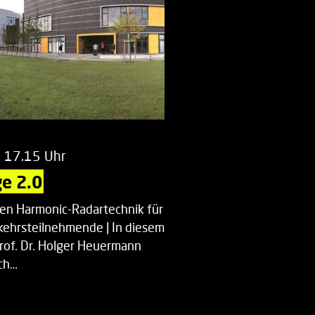
m 17.15 Uhr
e 2.0
uen Harmonic-Radartechnik für
kehrsteilnehmende | In diesem
Prof. Dr. Holger Heuermann
ch…