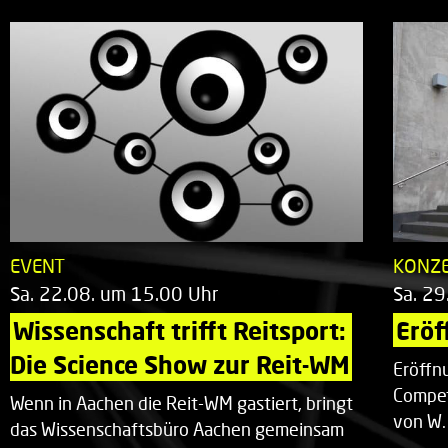
EVENT
KONZ
Sa. 22.08. um 15.00 Uhr
Sa. 29
Wissenschaft trifft Reitsport: 
Eröf
Die Science Show zur Reit-WM
Eröffn
Compet
Wenn in Aachen die Reit-WM gastiert, bringt
von W.
das Wissenschaftsbüro Aachen gemeinsam