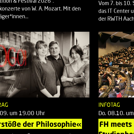
ition & Festival 2026“.
Vom 7. bis 10
rkonzerte von W. A. Mozart. Mit den
das IT Center u
räger*innen…
der RWTH Aach
RAG
INFOTAG
.09. um 19.00 Uhr
Do. 08.10. um
stöße der Philosophie«
FH meets