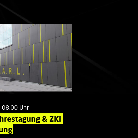
m 08.00 Uhr
ahrestagung & ZKI 
ung