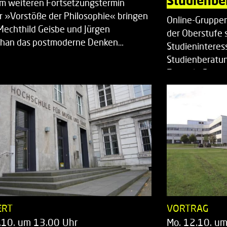
Studienbe
em weiteren Fortsetzungstermin
r »Vorstöße der Philosophie« bringen
Online-Gruppen
Mechthild Geisbe und Jürgen
der Oberstufe 
han das postmoderne Denken…
Studieninteress
Studienberatun
Zentrale Studi
ERT
VORTRAG
.10. um 13.00 Uhr
Mo. 12.10. u