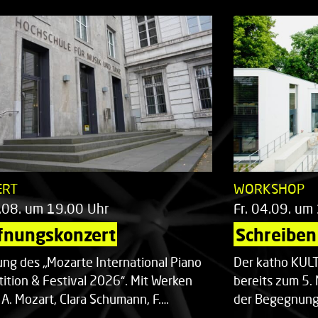
ERT
WORKSHOP
.08. um 19.00 Uhr
Fr. 04.09. um
fnungskonzert
Schreiben 
ung des „Mozarte International Piano
Der katho KU
ition & Festival 2026“. Mit Werken
bereits zum 5. 
 A. Mozart, Clara Schumann, F.…
der Begegnung,