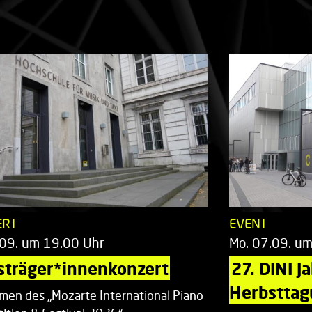
ERT
EVENT
.09. um 19.00 Uhr
Mo. 07.09. u
sträger*innenkonzert
27. DINI J
Herbsttag
men des „Mozarte International Piano