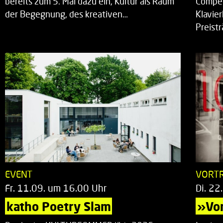
bereits zum 5. Mal dazu ein, Kultur als Raum
Compet
der Begegnung, des kreativen…
Klavie
Preist
EVENT
VORT
Fr. 11.09. um 16.00 Uhr
Di. 22
katho Poetry Slam
»Vor