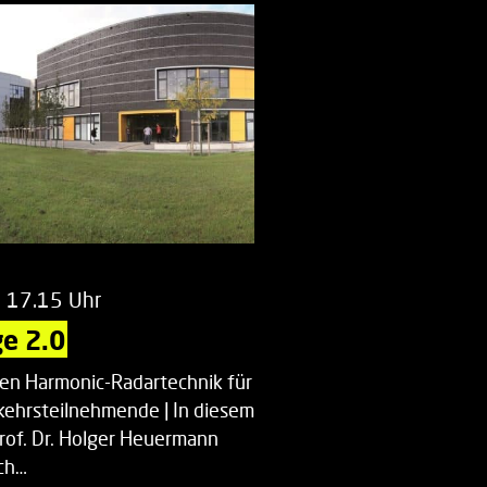
m 17.15 Uhr
e 2.0
uen Harmonic-Radartechnik für
kehrsteilnehmende | In diesem
Prof. Dr. Holger Heuermann
ch…