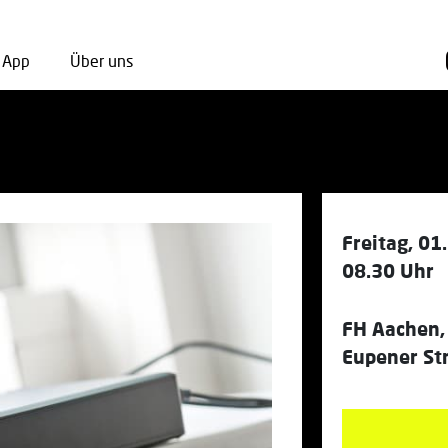
App
Über uns
Freitag, 0
08.30 Uhr
FH Aachen,
Eupener St