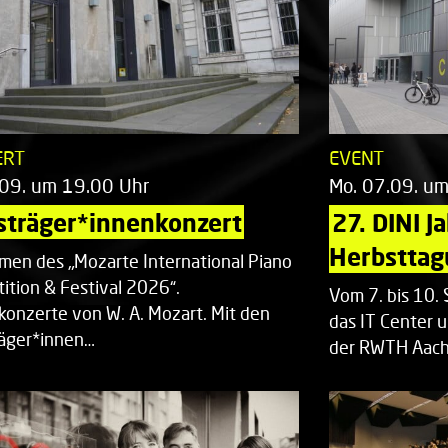
ERT
EVENT
.09. um 19.00 Uhr
Mo. 07.09. u
sträger*innenkonzert
27. DINI J
Herbsttag
men des „Mozarte International Piano
ition & Festival 2026“.
Vom 7. bis 10
rkonzerte von W. A. Mozart. Mit den
das IT Center u
räger*innen…
der RWTH Aach