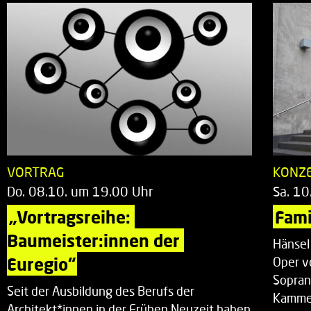
VORTRAG
KONZ
Do. 08.10. um 19.00 Uhr
Sa. 10
„Vortragsreihe: 
Fami
Baumeister:innen der 
Hänsel
Euregio“
Oper v
Sopran
Seit der Ausbildung des Berufs der
Kammer
Architekt*innen in der Frühen Neuzeit haben