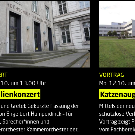
ERT
VORTRAG
.10. um 13.00 Uhr
Mo. 12.10. u
lienkonzert
Katzenaug
 und Gretel: Gekürzte Fassung der
Mittels der ne
on Engelbert Humperdinck – für
schutzlose Ver
, Sprecher*innen und
Vortrag zeigt 
orchester Kammerorchester der…
vom Fachberei