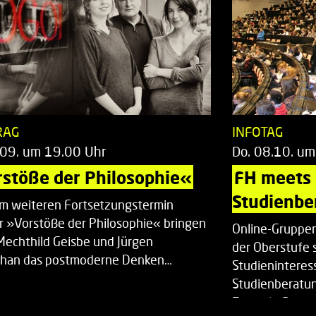
RAG
INFOTAG
.09. um 19.00 Uhr
Do. 08.10. um
stöße der Philosophie«
FH meets
Studienbe
em weiteren Fortsetzungstermin
r »Vorstöße der Philosophie« bringen
Online-Gruppen
Mechthild Geisbe und Jürgen
der Oberstufe 
han das postmoderne Denken…
Studieninteress
Studienberatun
Zentrale Studi