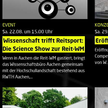
EVENT
KONZ
Sa. 22.08. um 15.00 Uhr
Sa. 29
Wissenschaft trifft Reitsport: 
Eröf
Die Science Show zur Reit-WM
Eröffn
Compet
Wenn in Aachen die Reit-WM gastiert, bringt
von W.
das Wissenschaftsbüro Aachen gemeinsam
mit der Hochschullandschaft bestehend aus
RWTH Aachen,…