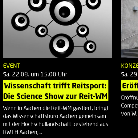
EVENT
KONZ
Sa. 22.08. um 15.00 Uhr
Sa. 29
Wissenschaft trifft Reitsport: 
Eröf
Die Science Show zur Reit-WM
Eröffn
Compet
Wenn in Aachen die Reit-WM gastiert, bringt
von W.
das Wissenschaftsbüro Aachen gemeinsam
mit der Hochschullandschaft bestehend aus
RWTH Aachen,…