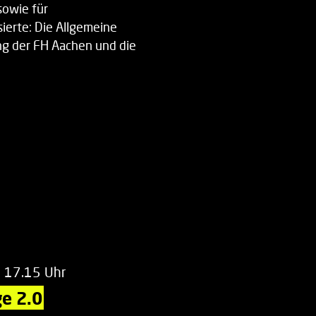
sowie für
ierte: Die Allgemeine
g der FH Aachen und die
enberatung…
m 17.15 Uhr
e 2.0