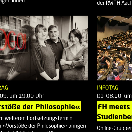
räger*innen…
der RWTH Aach
RAG
INFOTAG
.09. um 19.00 Uhr
Do. 08.10. um
stöße der Philosophie«
FH meets
Studienbe
em weiteren Fortsetzungstermin
r »Vorstöße der Philosophie« bringen
Online-Gruppen