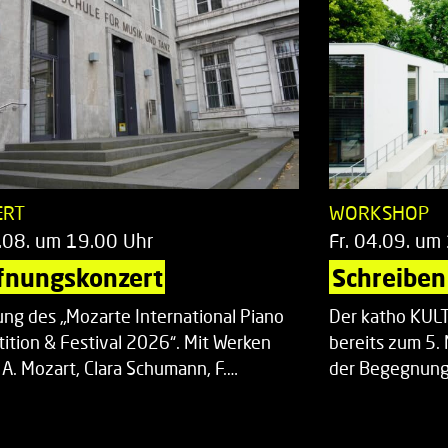
ERT
WORKSHOP
.08. um 19.00 Uhr
Fr. 04.09. um
fnungskonzert
Schreiben 
ung des „Mozarte International Piano
Der katho KU
ition & Festival 2026“. Mit Werken
bereits zum 5. 
 A. Mozart, Clara Schumann, F.…
der Begegnung,