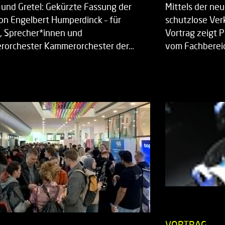
 und Gretel: Gekürzte Fassung der
Mittels der ne
on Engelbert Humperdinck – für
schutzlose Ver
, Sprecher*innen und
Vortrag zeigt 
orchester Kammerorchester der…
vom Fachberei
T
VORTRAG