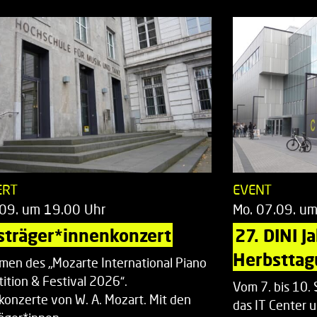
ERT
EVENT
.09. um 19.00 Uhr
Mo. 07.09. u
sträger*innenkonzert
27. DINI J
Herbsttag
men des „Mozarte International Piano
ition & Festival 2026“.
Vom 7. bis 10
rkonzerte von W. A. Mozart. Mit den
das IT Center u