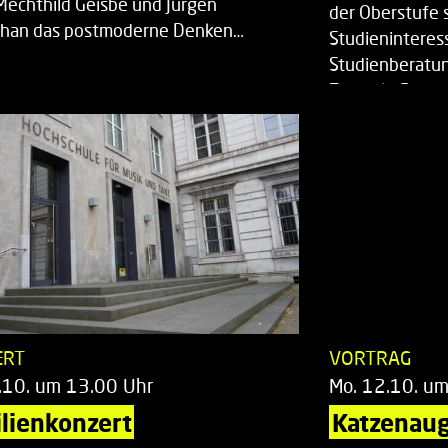
Mechthild Geisbe und Jürgen
der Oberstufe 
han das postmoderne Denken…
Studieninteress
Studienberatun
Zentrale Studi
ERT
VORTRAG
.10. um 13.00 Uhr
Mo. 12.10. u
lienkonzert
Katzenaug