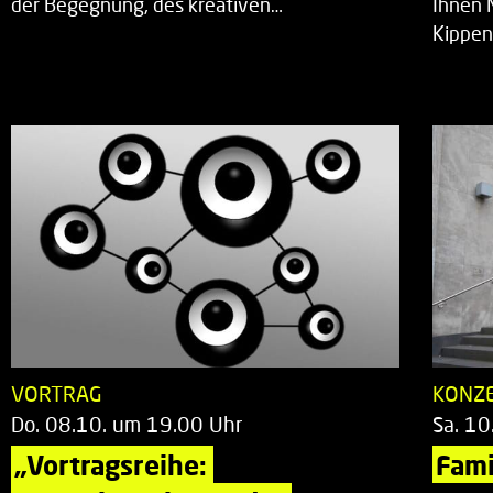
der Begegnung, des kreativen…
Ihnen 
Kippen
VORTRAG
KONZ
Do. 08.10. um 19.00 Uhr
Sa. 10
„Vortragsreihe: 
Fami