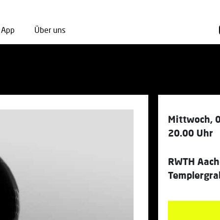
App
Über uns
Mittwoch, 
20.00 Uhr
RWTH Aache
Templergra