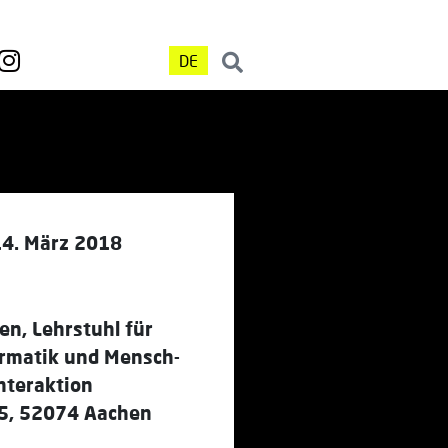
DE
14. März 2018
n, Lehrstuhl für
rmatik und Mensch-
nteraktion
55, 52074 Aachen