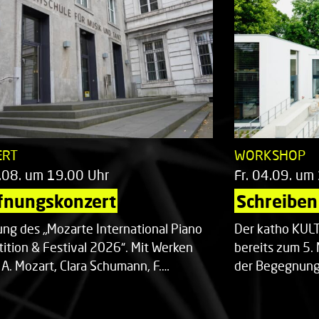
ERT
WORKSHOP
.08. um 19.00 Uhr
Fr. 04.09. um
fnungskonzert
Schreiben 
ung des „Mozarte International Piano
Der katho KU
ition & Festival 2026“. Mit Werken
bereits zum 5. 
 A. Mozart, Clara Schumann, F.…
der Begegnung,