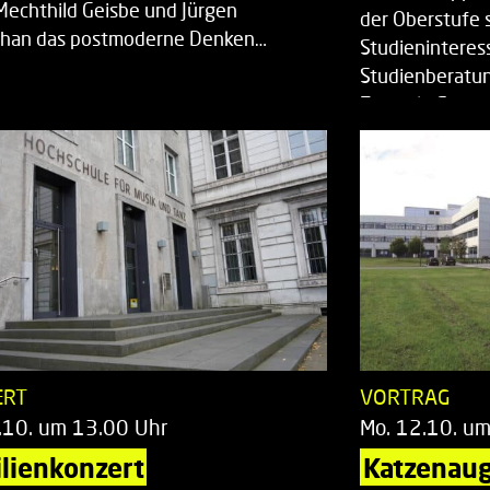
Mechthild Geisbe und Jürgen
der Oberstufe 
han das postmoderne Denken…
Studieninteress
Studienberatun
Zentrale Studi
ERT
VORTRAG
.10. um 13.00 Uhr
Mo. 12.10. u
lienkonzert
Katzenaug