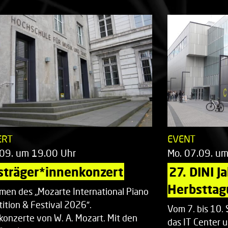
ERT
EVENT
.09. um 19.00 Uhr
Mo. 07.09. u
sträger*innenkonzert
27. DINI J
Herbsttag
men des „Mozarte International Piano
ition & Festival 2026“.
Vom 7. bis 10
rkonzerte von W. A. Mozart. Mit den
das IT Center u