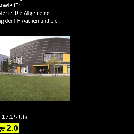
sowie für
ierte: Die Allgemeine
g der FH Aachen und die
enberatung…
m 17.15 Uhr
e 2.0