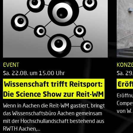
EVENT
KONZ
Sa. 22.08. um 15.00 Uhr
Sa. 29
Wissenschaft trifft Reitsport: 
Eröf
Die Science Show zur Reit-WM
Eröffn
Compet
Wenn in Aachen die Reit-WM gastiert, bringt
von W.
das Wissenschaftsbüro Aachen gemeinsam
mit der Hochschullandschaft bestehend aus
RWTH Aachen,…