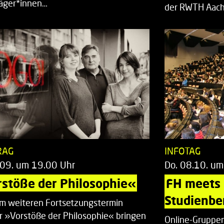
räger*innen…
der RWTH Aach
RAG
INFOTAG
.09. um 19.00 Uhr
Do. 08.10. um
stöße der Philosophie«
FH meets
Studienbe
em weiteren Fortsetzungstermin
r »Vorstöße der Philosophie« bringen
Online-Gruppen