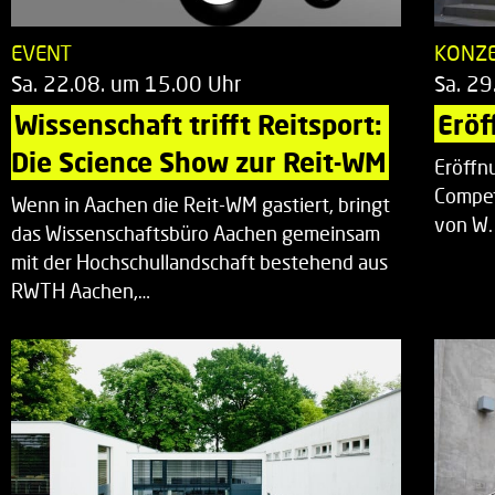
EVENT
KONZ
Sa. 22.08. um 15.00 Uhr
Sa. 29
Wissenschaft trifft Reitsport: 
Eröf
Die Science Show zur Reit-WM
Eröffn
Compet
Wenn in Aachen die Reit-WM gastiert, bringt
von W.
das Wissenschaftsbüro Aachen gemeinsam
mit der Hochschullandschaft bestehend aus
RWTH Aachen,…