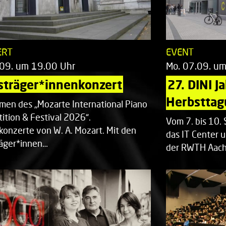
ERT
EVENT
.09. um 19.00 Uhr
Mo. 07.09. u
sträger*innenkonzert
27. DINI J
Herbsttag
men des „Mozarte International Piano
ition & Festival 2026“.
Vom 7. bis 10
rkonzerte von W. A. Mozart. Mit den
das IT Center u
räger*innen…
der RWTH Aach