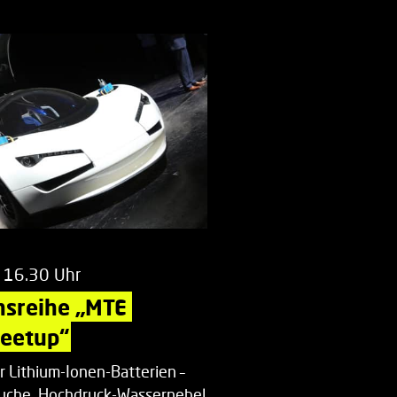
 16.30 Uhr
nsreihe „MTE 
Meetup“
r Lithium-Ionen-Batterien –
uche, Hochdruck-Wassernebel