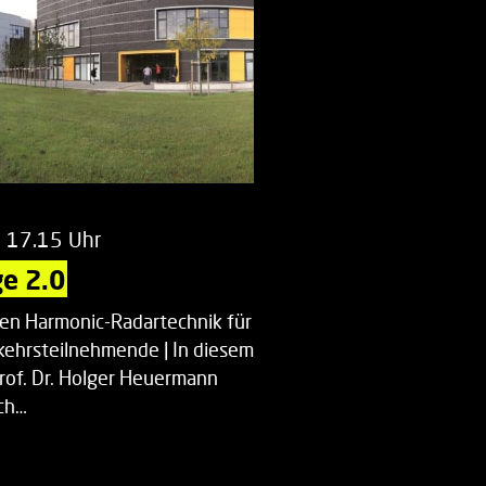
m 17.15 Uhr
e 2.0
uen Harmonic-Radartechnik für
kehrsteilnehmende | In diesem
Prof. Dr. Holger Heuermann
ch…