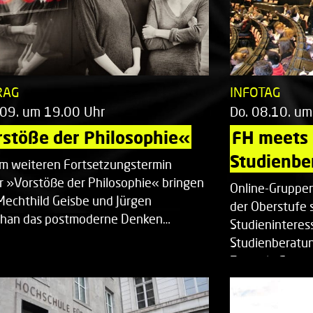
RAG
INFOTAG
.09. um 19.00 Uhr
Do. 08.10. um
stöße der Philosophie«
FH meets
Studienbe
em weiteren Fortsetzungstermin
r »Vorstöße der Philosophie« bringen
Online-Gruppen
Mechthild Geisbe und Jürgen
der Oberstufe 
han das postmoderne Denken…
Studieninteress
Studienberatun
Zentrale Studi