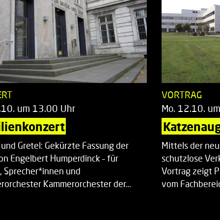
ERT
VORTRAG
.10. um 13.00 Uhr
Mo. 12.10. u
lienkonzert
Katzenaug
 und Gretel: Gekürzte Fassung der
Mittels der ne
on Engelbert Humperdinck – für
schutzlose Ver
, Sprecher*innen und
Vortrag zeigt 
orchester Kammerorchester der…
vom Fachberei