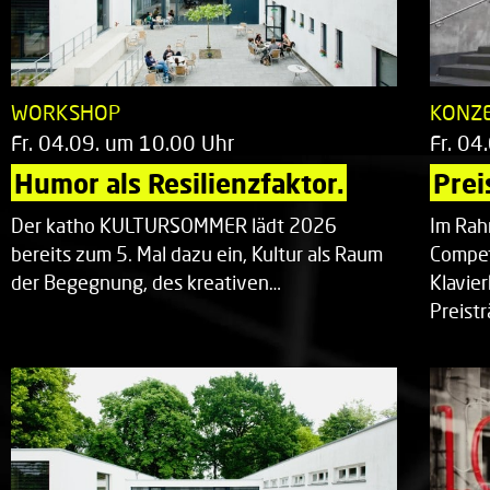
WORKSHOP
KONZ
Fr. 04.09. um 10.00 Uhr
Fr. 04
Humor als Resilienzfaktor.
Prei
Der katho KULTURSOMMER lädt 2026
Im Rah
bereits zum 5. Mal dazu ein, Kultur als Raum
Compet
der Begegnung, des kreativen…
Klavie
Preist