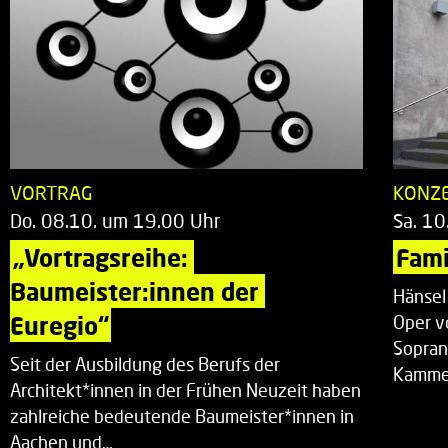
VORTRAG
KONZ
Do. 08.10. um 19.00 Uhr
Sa. 10
„Vortragsreihe: 
Fami
Baumeister:innen der 
Hänsel
Euregio“
Oper v
Sopran
Seit der Ausbildung des Berufs der
Kammer
Architekt*innen in der Frühen Neuzeit haben
zahlreiche bedeutende Baumeister*innen in
Aachen und…