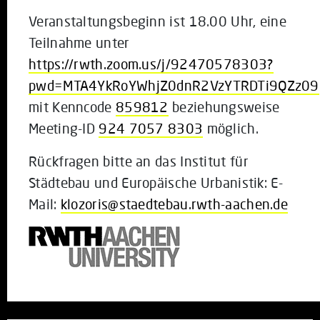
Veranstaltungsbeginn ist 18.00 Uhr, eine
Teilnahme unter
https://rwth.zoom.us/j/92470578303?
pwd=MTA4YkRoYWhjZ0dnR2VzYTRDTi9QZz09
mit Kenncode
859812
beziehungsweise
Meeting-ID
924 7057 8303
möglich.
Rückfragen bitte an das Institut für
Städtebau und Europäische Urbanistik: E-
Mail:
klozoris@staedtebau.rwth-aachen.de