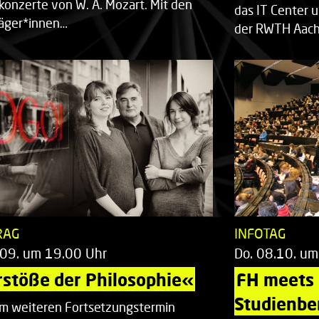
rkonzerte von W. A. Mozart. Mit den
das IT Center u
räger*innen…
der RWTH Aach
RAG
INFOTAG
.09. um 19.00 Uhr
Do. 08.10. um
stöße der Philosophie«
FH meets
Studienbe
em weiteren Fortsetzungstermin