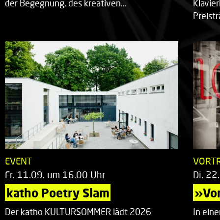
der Begegnung, des kreativen…
Klavie
Preist
EVENT
VORT
Fr. 11.09. um 16.00 Uhr
Di. 22
katho Poetry Slam
»Vor
Der katho KULTURSOMMER lädt 2026
In ein