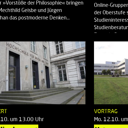
r »Vorstöße der Philosophie« bringen
Online-Gruppen
Mechthild Geisbe und Jürgen
der Oberstufe 
han das postmoderne Denken…
Studieninteress
Studienberatun
Zentrale Studi
ERT
VORTRAG
.10. um 13.00 Uhr
Mo. 12.10. u