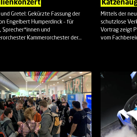
lienkonzert
Katzenaug
 und Gretel: Gekürzte Fassung der
Mittels der ne
on Engelbert Humperdinck – für
schutzlose Ver
, Sprecher*innen und
Vortrag zeigt 
orchester Kammerorchester der…
vom Fachberei