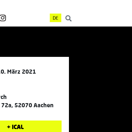
DE
10. März 2021
rch
r. 72a, 52070 Aachen
+ ICAL