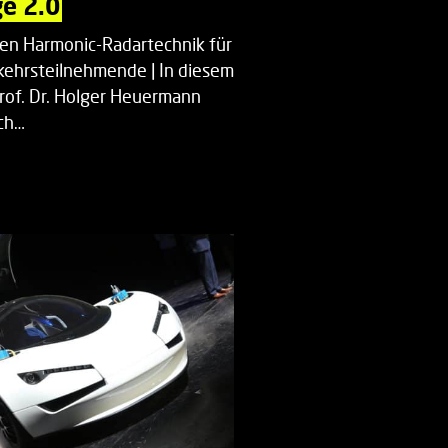
e 2.0
uen Harmonic-Radartechnik für
kehrsteilnehmende | In diesem
Prof. Dr. Holger Heuermann
ch…