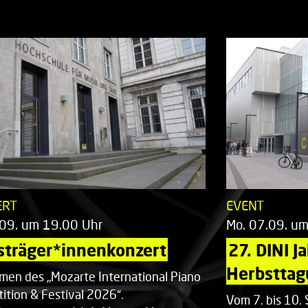
ERT
EVENT
.09. um 19.00 Uhr
Mo. 07.09. u
sträger*innenkonzert
27. DINI J
Herbsttag
men des „Mozarte International Piano
ition & Festival 2026“.
Vom 7. bis 10