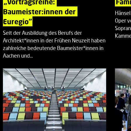
„Vortragsreihe: 
Fami
Baumeister:innen der 
Hänsel
Euregio“
Oper v
Sopran
Seit der Ausbildung des Berufs der
Kammer
Architekt*innen in der Frühen Neuzeit haben
zahlreiche bedeutende Baumeister*innen in
Aachen und…