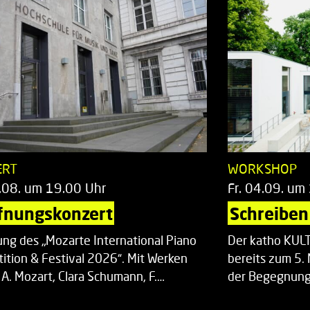
ERT
WORKSHOP
.08. um 19.00 Uhr
Fr. 04.09. um
fnungskonzert
Schreiben 
ung des „Mozarte International Piano
Der katho KU
ition & Festival 2026“. Mit Werken
bereits zum 5. 
 A. Mozart, Clara Schumann, F.…
der Begegnung,