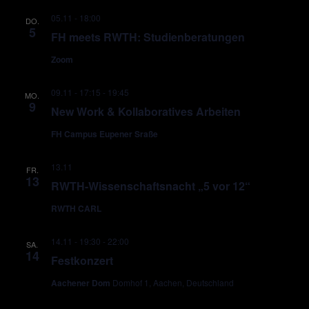
05.11 - 18:00
DO.
5
FH meets RWTH: Studienberatungen
Zoom
09.11 - 17:15
-
19:45
MO.
9
New Work & Kollaboratives Arbeiten
FH Campus Eupener Sraße
13.11
FR.
13
RWTH-Wissenschaftsnacht „5 vor 12“
RWTH CARL
14.11 - 19:30
-
22:00
SA.
14
Festkonzert
Aachener Dom
Domhof 1, Aachen, Deutschland