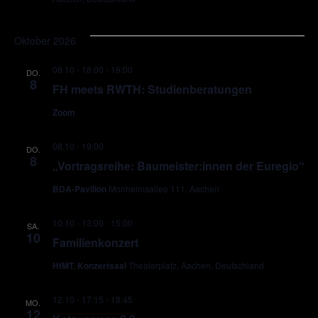
Oktober 2026
08.10 - 18:00
-
19:00
DO.
8
FH meets RWTH: Studienberatungen
Zoom
08.10 - 19:00
DO.
8
„Vortragsreihe: Baumeister:innen der Euregio“
BDA-Pavillon
Monheimsallee 111, Aachen
10.10 - 13:00
-
15:00
SA.
10
Familienkonzert
HfMT, Konzertsaal
Theaterplatz, Aachen, Deutschland
12.10 - 17:15
-
18:45
MO.
12