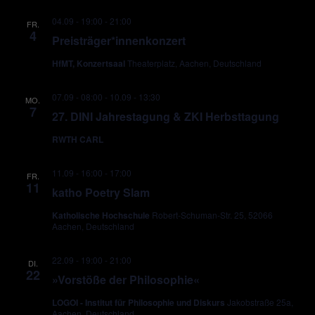
04.09 - 19:00
-
21:00
FR.
4
Preisträger*innenkonzert
HfMT, Konzertsaal
Theaterplatz, Aachen, Deutschland
07.09 - 08:00
-
10.09 - 13:30
MO.
7
27. DINI Jahrestagung & ZKI Herbsttagung
RWTH CARL
11.09 - 16:00
-
17:00
FR.
11
katho Poetry Slam
Katholische Hochschule
Robert-Schuman-Str. 25, 52066
Aachen, Deutschland
22.09 - 19:00
-
21:00
DI.
22
»Vorstöße der Philosophie«
LOGOI - Institut für Philosophie und Diskurs
Jakobstraße 25a,
Aachen, Deutschland