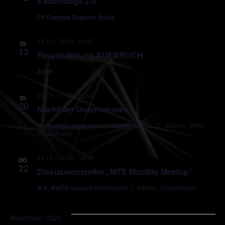
Katzenauge 2.0
FH Campus Eupener Sraße
13.10 - 15:00
-
16:30
DI.
13
Ringvorlesung AUFBRUCH
Zoom
20.10 - 17:00
-
22:00
DI.
20
Nacht der Unternehmen
Technologiezentrum
Dennewartstraße 25-27, Aachen, NRW,
Deutschland
22.10 - 16:30
-
18:00
DO.
22
Diskussionsreihe „MTE Mobility Meetup“
IKA, RWTH Aachen
Steinbachstr. 7, Aachen, Deutschland
November 2026