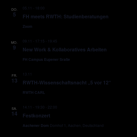
05.11 - 18:00
DO.
5
FH meets RWTH: Studienberatungen
Zoom
09.11 - 17:15
-
19:45
MO.
9
New Work & Kollaboratives Arbeiten
FH Campus Eupener Sraße
13.11
FR.
13
RWTH-Wissenschaftsnacht „5 vor 12“
RWTH CARL
14.11 - 19:30
-
22:00
SA.
14
Festkonzert
Aachener Dom
Domhof 1, Aachen, Deutschland