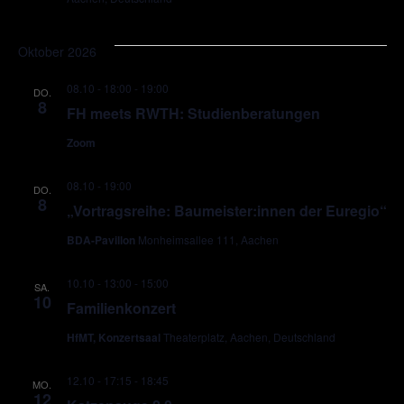
Oktober 2026
08.10 - 18:00
-
19:00
DO.
8
FH meets RWTH: Studienberatungen
Zoom
08.10 - 19:00
DO.
8
„Vortragsreihe: Baumeister:innen der Euregio“
BDA-Pavillon
Monheimsallee 111, Aachen
10.10 - 13:00
-
15:00
SA.
10
Familienkonzert
HfMT, Konzertsaal
Theaterplatz, Aachen, Deutschland
12.10 - 17:15
-
18:45
MO.
12