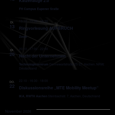
Katzenauge 2.0
FH Campus Eupener Sraße
13.10 - 15:00
-
16:30
DI.
13
Ringvorlesung AUFBRUCH
Zoom
20.10 - 17:00
-
22:00
DI.
20
Nacht der Unternehmen
Technologiezentrum
Dennewartstraße 25-27, Aachen, NRW,
Deutschland
22.10 - 16:30
-
18:00
DO.
22
Diskussionsreihe „MTE Mobility Meetup“
IKA, RWTH Aachen
Steinbachstr. 7, Aachen, Deutschland
November 2026