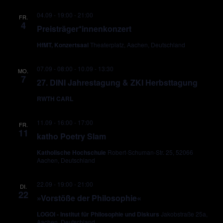
04.09 - 19:00
-
21:00
FR.
4
Preisträger*innenkonzert
HfMT, Konzertsaal
Theaterplatz, Aachen, Deutschland
07.09 - 08:00
-
10.09 - 13:30
MO.
7
27. DINI Jahrestagung & ZKI Herbsttagung
RWTH CARL
11.09 - 16:00
-
17:00
FR.
11
katho Poetry Slam
Katholische Hochschule
Robert-Schuman-Str. 25, 52066
Aachen, Deutschland
22.09 - 19:00
-
21:00
DI.
22
»Vorstöße der Philosophie«
LOGOI - Institut für Philosophie und Diskurs
Jakobstraße 25a,
Aachen, Deutschland