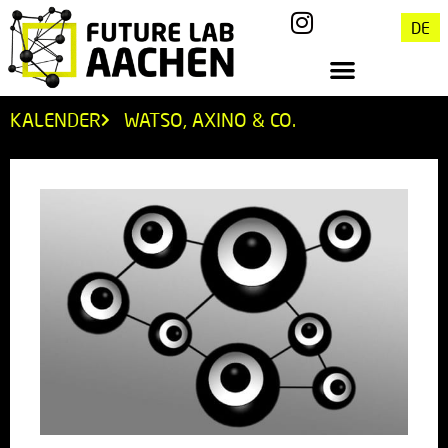
DE
KALENDER
WATSO, AXINO & CO.