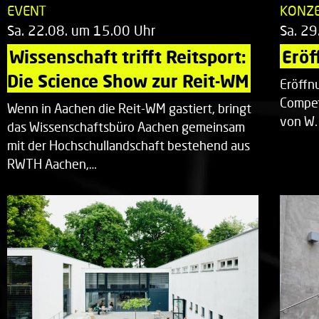
EVENT
KONZ
Sa. 22.08. um 15.00 Uhr
Sa. 29
Wissenschaft trifft Reitsport: 
Eröf
Die Science Show zur Reit-WM
Eröffn
Compet
Wenn in Aachen die Reit-WM gastiert, bringt
von W.
das Wissenschaftsbüro Aachen gemeinsam
mit der Hochschullandschaft bestehend aus
RWTH Aachen,…