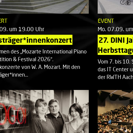
ERT
EVENT
.09. um 19.00 Uhr
Mo. 07.09. u
sträger*innenkonzert
27. DINI J
Herbsttag
men des „Mozarte International Piano
ition & Festival 2026“.
Vom 7. bis 10
rkonzerte von W. A. Mozart. Mit den
das IT Center u
räger*innen…
der RWTH Aach