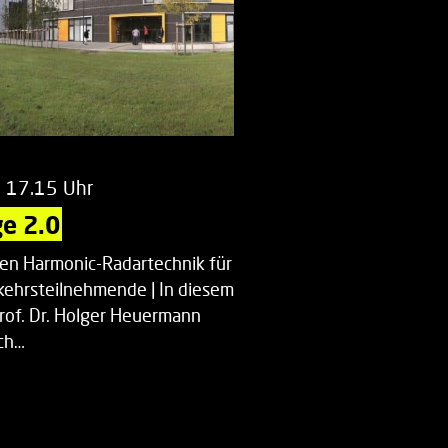
m 17.15 Uhr
e 2.0
uen Harmonic-Radartechnik für
kehrsteilnehmende | In diesem
Prof. Dr. Holger Heuermann
ch…