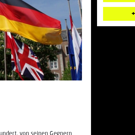
+
undert, von seinen Gegnern