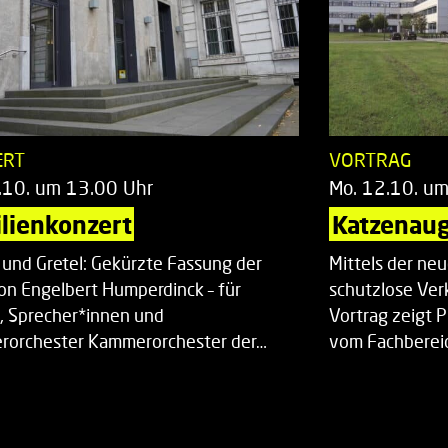
ERT
VORTRAG
.10. um 13.00 Uhr
Mo. 12.10. u
lienkonzert
Katzenaug
 und Gretel: Gekürzte Fassung der
Mittels der ne
on Engelbert Humperdinck – für
schutzlose Ver
, Sprecher*innen und
Vortrag zeigt 
orchester Kammerorchester der…
vom Fachberei