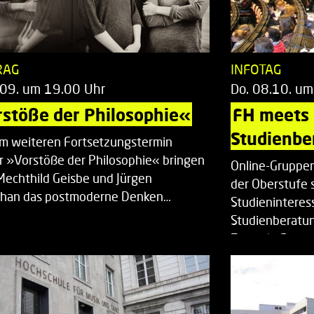
RAG
INFOTAG
.09. um 19.00 Uhr
Do. 08.10. um
stöße der Philosophie«
FH meets
Studienbe
em weiteren Fortsetzungstermin
r »Vorstöße der Philosophie« bringen
Online-Gruppen
Mechthild Geisbe und Jürgen
der Oberstufe 
han das postmoderne Denken…
Studieninteress
Studienberatun
Zentrale Studi