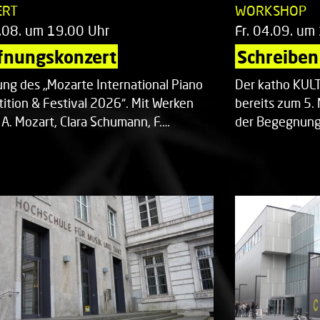
ERT
WORKSHOP
.08. um 19.00 Uhr
Fr. 04.09. um
fnungskonzert
Schreiben 
ung des „Mozarte International Piano
Der katho KU
ition & Festival 2026“. Mit Werken
bereits zum 5. 
 A. Mozart, Clara Schumann, F.…
der Begegnung,