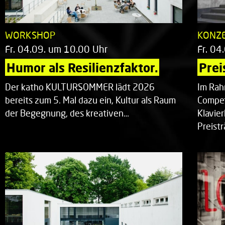
WORKSHOP
KONZ
Fr. 04.09. um 10.00 Uhr
Fr. 04
Humor als Resilienzfaktor.
Prei
Der katho KULTURSOMMER lädt 2026
Im Rah
bereits zum 5. Mal dazu ein, Kultur als Raum
Compet
der Begegnung, des kreativen…
Klavie
Preist