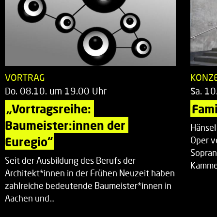
VORTRAG
KONZ
Do. 08.10. um 19.00 Uhr
Sa. 10
„Vortragsreihe: 
Fami
Baumeister:innen der 
Hänsel
Euregio“
Oper v
Sopran
Seit der Ausbildung des Berufs der
Kammer
Architekt*innen in der Frühen Neuzeit haben
zahlreiche bedeutende Baumeister*innen in
Aachen und…