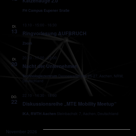
Katzenauge 2.0
FH Campus Eupener Sraße
13.10 - 15:00
-
16:30
DI.
13
Ringvorlesung AUFBRUCH
Zoom
20.10 - 17:00
-
22:00
DI.
20
Nacht der Unternehmen
Technologiezentrum
Dennewartstraße 25-27, Aachen, NRW,
Deutschland
22.10 - 16:30
-
18:00
DO.
22
Diskussionsreihe „MTE Mobility Meetup“
IKA, RWTH Aachen
Steinbachstr. 7, Aachen, Deutschland
November 2026