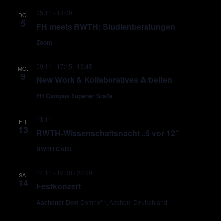
05.11 - 18:00
DO.
5
FH meets RWTH: Studienberatungen
Zoom
09.11 - 17:15
-
19:45
MO.
9
New Work & Kollaboratives Arbeiten
FH Campus Eupener Sraße
13.11
FR.
13
RWTH-Wissenschaftsnacht „5 vor 12“
RWTH CARL
14.11 - 19:30
-
22:00
SA.
14
Festkonzert
Aachener Dom
Domhof 1, Aachen, Deutschland