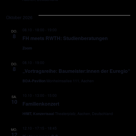
Oktober 2026
08.10 - 18:00
-
19:00
DO.
8
FH meets RWTH: Studienberatungen
Zoom
08.10 - 19:00
DO.
8
„Vortragsreihe: Baumeister:innen der Euregio“
BDA-Pavillon
Monheimsallee 111, Aachen
10.10 - 13:00
-
15:00
SA.
10
Familienkonzert
HfMT, Konzertsaal
Theaterplatz, Aachen, Deutschland
12.10 - 17:15
-
18:45
MO.
12