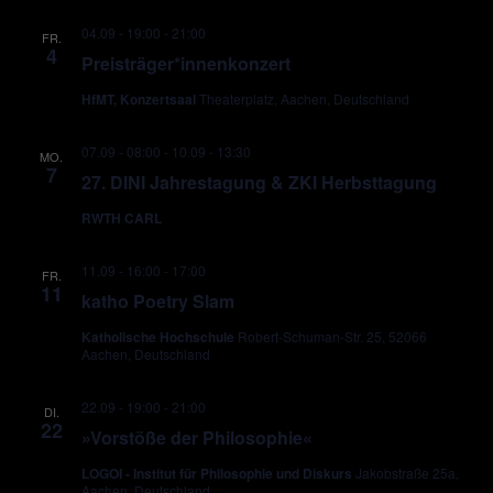
04.09 - 19:00
-
21:00
FR.
4
Preisträger*innenkonzert
HfMT, Konzertsaal
Theaterplatz, Aachen, Deutschland
07.09 - 08:00
-
10.09 - 13:30
MO.
7
27. DINI Jahrestagung & ZKI Herbsttagung
RWTH CARL
11.09 - 16:00
-
17:00
FR.
11
katho Poetry Slam
Katholische Hochschule
Robert-Schuman-Str. 25, 52066
Aachen, Deutschland
22.09 - 19:00
-
21:00
DI.
22
»Vorstöße der Philosophie«
LOGOI - Institut für Philosophie und Diskurs
Jakobstraße 25a,
Aachen, Deutschland