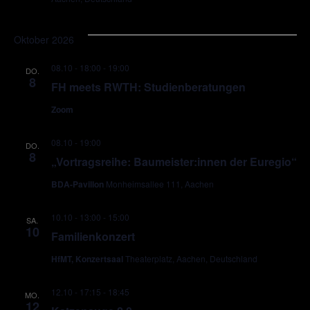
Oktober 2026
08.10 - 18:00
-
19:00
DO.
8
FH meets RWTH: Studienberatungen
Zoom
08.10 - 19:00
DO.
8
„Vortragsreihe: Baumeister:innen der Euregio“
BDA-Pavillon
Monheimsallee 111, Aachen
10.10 - 13:00
-
15:00
SA.
10
Familienkonzert
HfMT, Konzertsaal
Theaterplatz, Aachen, Deutschland
12.10 - 17:15
-
18:45
MO.
12