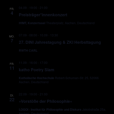
04.09 - 19:00
-
21:00
FR.
4
Preisträger*innenkonzert
HfMT, Konzertsaal
Theaterplatz, Aachen, Deutschland
07.09 - 08:00
-
10.09 - 13:30
MO.
7
27. DINI Jahrestagung & ZKI Herbsttagung
RWTH CARL
11.09 - 16:00
-
17:00
FR.
11
katho Poetry Slam
Katholische Hochschule
Robert-Schuman-Str. 25, 52066
Aachen, Deutschland
22.09 - 19:00
-
21:00
DI.
22
»Vorstöße der Philosophie«
LOGOI - Institut für Philosophie und Diskurs
Jakobstraße 25a,
Aachen, Deutschland