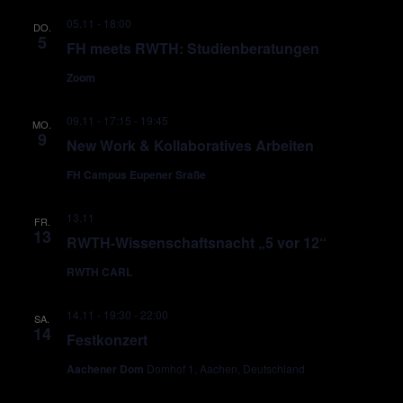
05.11 - 18:00
DO.
5
FH meets RWTH: Studienberatungen
Zoom
09.11 - 17:15
-
19:45
MO.
9
New Work & Kollaboratives Arbeiten
FH Campus Eupener Sraße
13.11
FR.
13
RWTH-Wissenschaftsnacht „5 vor 12“
RWTH CARL
14.11 - 19:30
-
22:00
SA.
14
Festkonzert
Aachener Dom
Domhof 1, Aachen, Deutschland