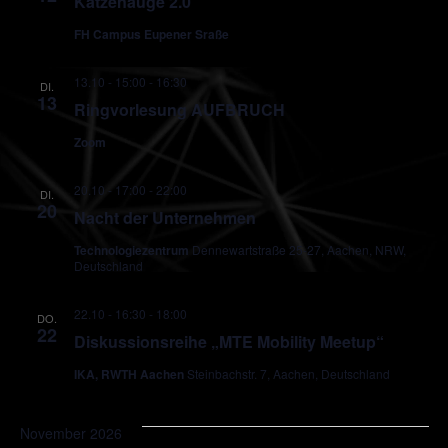
Katzenauge 2.0
FH Campus Eupener Sraße
13.10 - 15:00
-
16:30
DI.
13
Ringvorlesung AUFBRUCH
Zoom
20.10 - 17:00
-
22:00
DI.
20
Nacht der Unternehmen
Technologiezentrum
Dennewartstraße 25-27, Aachen, NRW,
Deutschland
22.10 - 16:30
-
18:00
DO.
22
Diskussionsreihe „MTE Mobility Meetup“
IKA, RWTH Aachen
Steinbachstr. 7, Aachen, Deutschland
November 2026